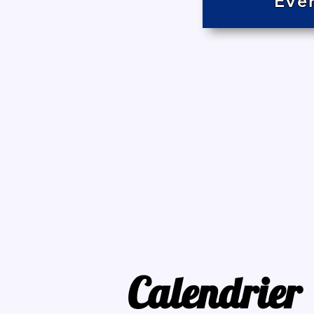
Evè
Calendrier